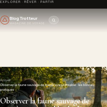
EXPLORER · RÊVER · PARTIR
Blog Trotteur
MAGAZINE DE VOYAGE
Accueil
»
Observer la faune sauvage de manière responsable : les bonnes
pratiques
Observer la faune sauvage de