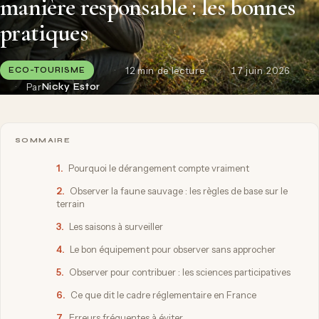
manière responsable : les bonnes
pratiques
12 min de lecture
17 juin 2026
ECO-TOURISME
Par
Nicky Estor
SOMMAIRE
1.
Pourquoi le dérangement compte vraiment
2.
Observer la faune sauvage : les règles de base sur le
terrain
3.
Les saisons à surveiller
4.
Le bon équipement pour observer sans approcher
5.
Observer pour contribuer : les sciences participatives
6.
Ce que dit le cadre réglementaire en France
7.
Erreurs fréquentes à éviter