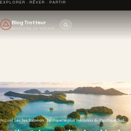
EXPLORER · RÊVER · PARTIR
Blog Trotteur
MAGAZINE DE VOYAGE
Accueil
»
Les îles Salomon : l’archipel le plus méconnu du Pacifique Sud