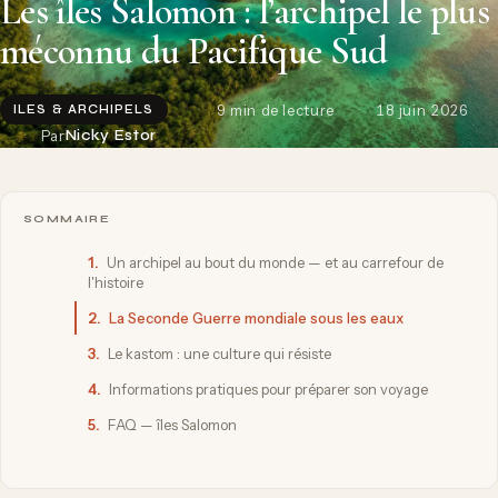
Les îles Salomon : l’archipel le plus
méconnu du Pacifique Sud
9 min de lecture
18 juin 2026
ILES & ARCHIPELS
Par
Nicky Estor
SOMMAIRE
1.
Un archipel au bout du monde — et au carrefour de
l'histoire
2.
La Seconde Guerre mondiale sous les eaux
3.
Le kastom : une culture qui résiste
4.
Informations pratiques pour préparer son voyage
5.
FAQ — îles Salomon