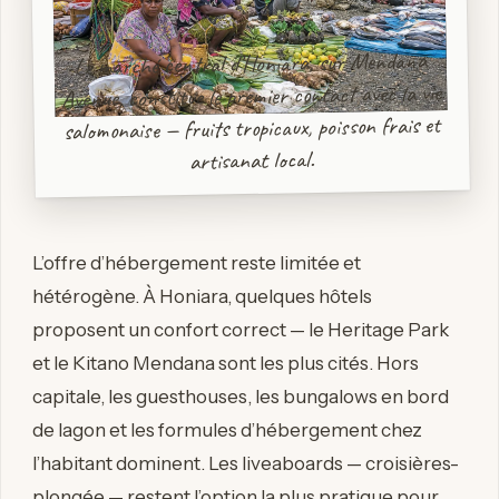
Le marché central d’Honiara, sur Mendana
Avenue, constitue le premier contact avec la vie
salomonaise — fruits tropicaux, poisson frais et
artisanat local.
L’offre d’hébergement reste limitée et
hétérogène. À Honiara, quelques hôtels
proposent un confort correct — le Heritage Park
et le Kitano Mendana sont les plus cités. Hors
capitale, les guesthouses, les bungalows en bord
de lagon et les formules d’hébergement chez
l’habitant dominent. Les liveaboards — croisières-
plongée — restent l’option la plus pratique pour