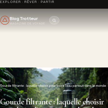
EXPLORER · RÊVER · PARTIR
Blog Trotteur
MAGAZINE DE VOYAGE
Accueil
»
Gourde filtrante : laquelle choisir pour boire l’eau partout dans le monde
?
Gourde filtrante : laquelle choisir