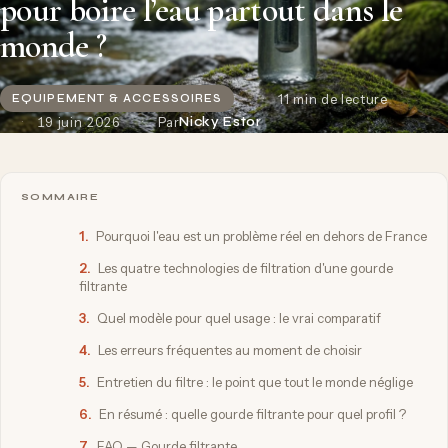
pour boire l’eau partout dans le
monde ?
11 min de lecture
EQUIPEMENT & ACCESSOIRES
19 juin 2026
Par
Nicky Estor
SOMMAIRE
1.
Pourquoi l'eau est un problème réel en dehors de France
2.
Les quatre technologies de filtration d'une gourde
filtrante
3.
Quel modèle pour quel usage : le vrai comparatif
4.
Les erreurs fréquentes au moment de choisir
5.
Entretien du filtre : le point que tout le monde néglige
6.
En résumé : quelle gourde filtrante pour quel profil ?
7.
FAQ — Gourde filtrante