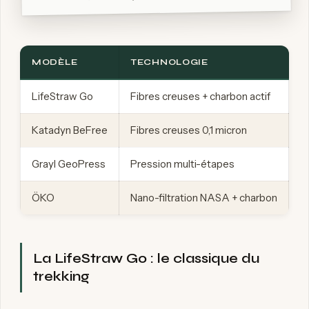
MODÈLE
TECHNOLOGIE
V
LifeStraw Go
Fibres creuses + charbon actif
N
Katadyn BeFree
Fibres creuses 0,1 micron
N
Grayl GeoPress
Pression multi-étapes
O
ÖKO
Nano-filtration NASA + charbon
O
La LifeStraw Go : le classique du
trekking